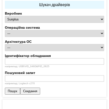
Шукач драйверів
Виробник
Операційна система
Архітектура ОС
Ідентифікатор обладнання
наприклад: USB\VID_046D&PID_0825
Пошуковий запит
наприклад: Logitech c270
Пошук
Скидання