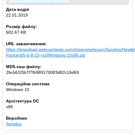
Дата водія
22.01.2019
Розмір файлу:
602.67 KB
URL завантаження:
https://download.webcamtests.com/drivers/webcam/Sunplus/Hewlet
Packard/5-0-8-15-rs3/Windows-10x86.zip
MD5-хеш файлу:
2bcb61f3b7f7fb989170083d82c16d69
Операційна система
Windows 10
Архітектура ОС
x86
Виробник
Sunplus